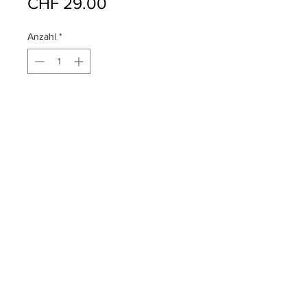
Preis
CHF 29.00
Anzahl
*
In den Warenkorb
Format : 27.5 x 13.5 cm
Design: Atelier Küenzi Schaffhausen
Produktion: Handmade in Schweden
Material: Birkenfurnier geklebt,
gepresst
PRODUKTDETAILS
© 2022 ATELIER KÜENZI