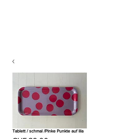
Tablett / schmal /Pinke Punkte auf lila