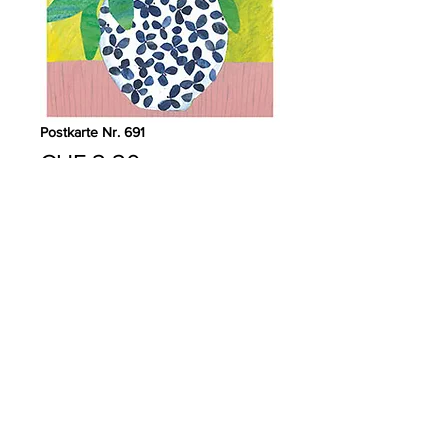
Postkarte Nr. 691
Preis
CHF 2.20
Anzahl
*
In den Warenkorb
PRODUKTDETAILS