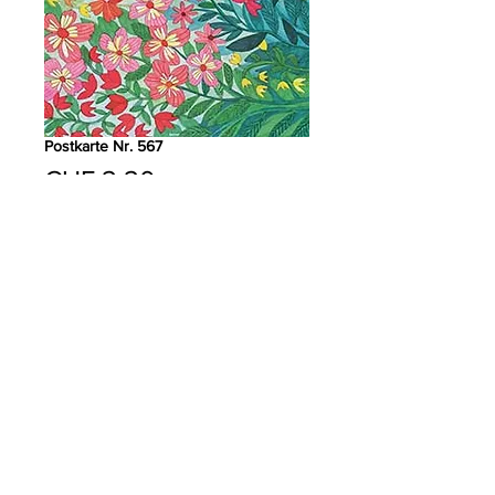
Postkarte Nr. 567
Preis
CHF 2.20
Anzahl
*
In den Warenkorb
PRODUKTDETAILS