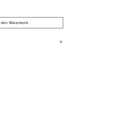
n den Warenkorb
.8 cm
 geglättet 400gm2
beim Druckwerk AG
z