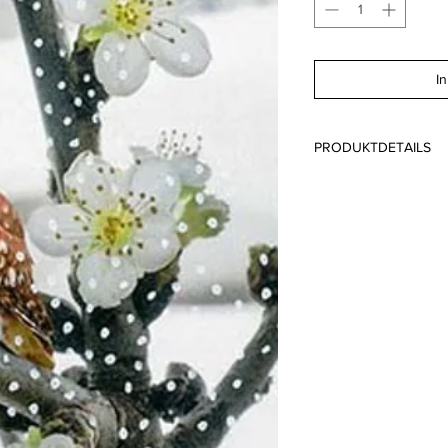
I
PRODUKTDETAILS
Format: A6 10.5 x 14
Papier: Lessebo FSC
Druck: Offsetdruck 
Schaffhausen Schwei