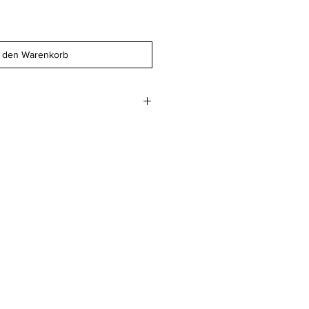
n den Warenkorb
.8 cm
 geglättet 400gm2
beim Druckwerk AG
z