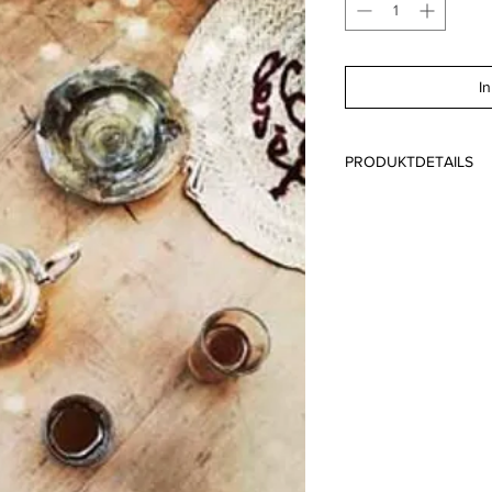
I
PRODUKTDETAILS
Format: A6 10.5 x 14
Papier: Lessebo FSC
Druck: Offsetdruck 
Schaffhausen Schwei