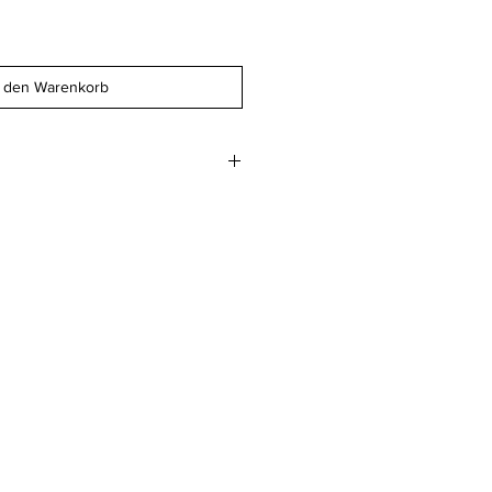
n den Warenkorb
.8 cm
 geglättet 400gm2
beim Druckwerk AG
z