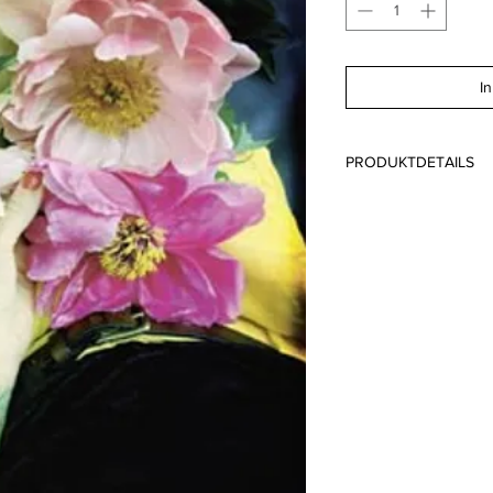
I
PRODUKTDETAILS
Format: A6 10.5 x 14
Papier: Lessebo FSC
Druck: Offsetdruck 
Schaffhausen Schwei