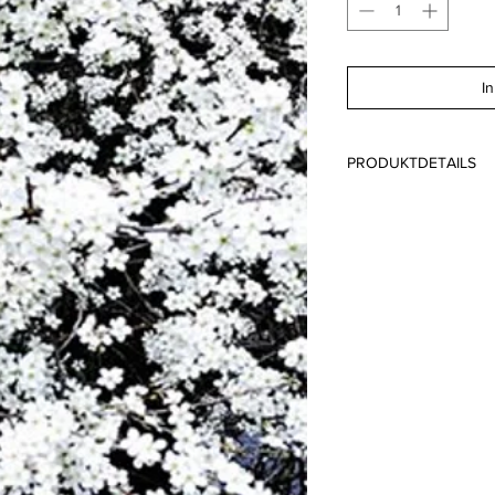
I
PRODUKTDETAILS
Format: A6 10.5 x 14
Papier: Lessebo FSC
Druck: Offsetdruck 
Schaffhausen Schwei