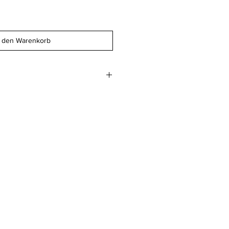
n den Warenkorb
.8 cm
 geglättet 400gm2
beim Druckwerk AG
z