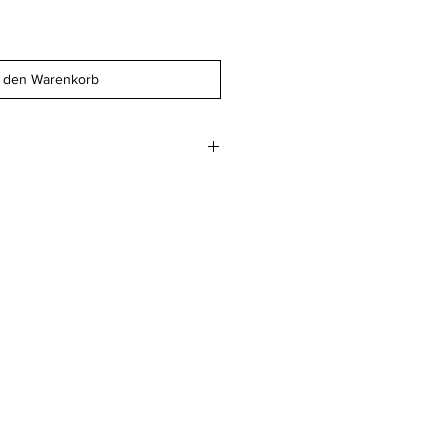
n den Warenkorb
.8 cm
 geglättet 400gm2
beim Druckwerk AG
z