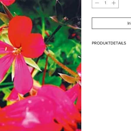
I
PRODUKTDETAILS
Format: A6 10.5 x 14
Papier: Lessebo FSC
Druck: Offsetdruck 
Schaffhausen Schwei