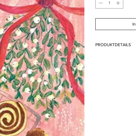
I
PRODUKTDETAILS
Format: 10.8 x 14 cm g
Papier: Lessebo FSC
Druck: Offsetdruck 
Schaffhausen Schwei