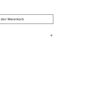
n den Warenkorb
efalzt (offen 21.6 x 14 cm)
 geglättet 400gm2
beim Druckwerk AG
z