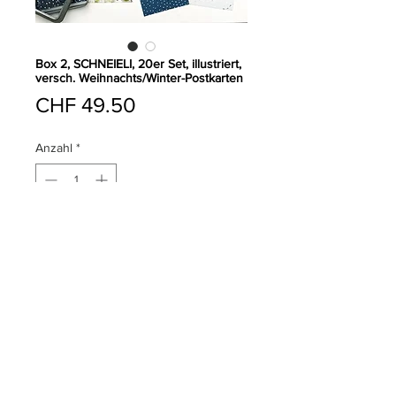
Box 2, SCHNEIELI, 20er Set, illustriert,
versch. Weihnachts/Winter-Postkarten
Preis
CHF 49.50
Anzahl
*
In den Warenkorb
20verchiedene Postkarten, A6,
illustriert
Weihnachts-und Wintersujets
in Alu-Schachtel l mit durchsichtigem
Deckel