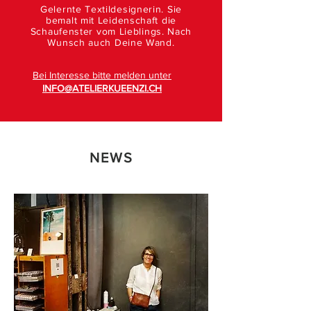
Gelernte Textildesignerin. Sie
bemalt mit Leidenschaft die
Schaufenster vom Lieblings. Nach
Wunsch auch Deine Wand.
Bei Interesse bitte melden unter
INFO@ATELIERKUEENZI.CH
NEWS